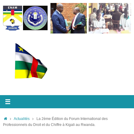
Passer
au
contenu
Accueil
Actualités
La 2ème Édition du Forum International des
Professionnels du Droit et du Chiffre à Kigali au Rwanda.