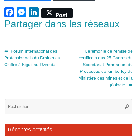
F
M
Li
Post
a
e
n
Partager dans les réseaux
c
ss
k
e
e
e
b
n
dI
Forum International des
Cérémonie de remise de
Professionnels du Droit et du
certificats aux 25 Cadres du
o
g
n
Chiffre à Kigali au Rwanda.
Secrétariat Permanent du
o
er
Processus de Kimberley du
k
Ministère des mines et de la
géologie.
Re
Reche
po
:
Récentes activités