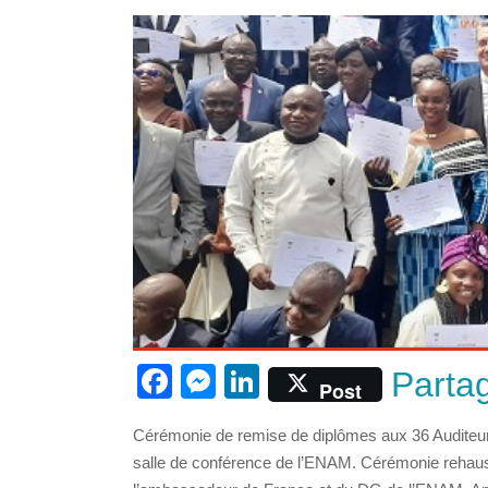
F
M
Li
Parta
Post
a
e
n
Cérémonie de remise de diplômes aux 36 Auditeurs
c
ss
k
salle de conférence de l’ENAM. Cérémonie rehauss
e
e
e