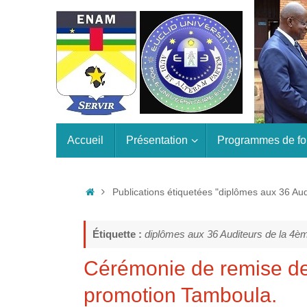
Passer
au
contenu
Passer
Accueil
Présentation
Programmes de fo
au
contenu
Accueil
Publications étiquetées "diplômes aux 36 A
Étiquette :
diplômes aux 36 Auditeurs de la 4
Cérémonie de remise de
promotion Tamboula.