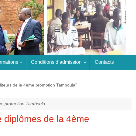
rmations
Conditions d’admission
Contacts
uditeurs de la 4ème promotion Tamboula"
ème promotion Tamboula
 diplômes de la 4ème