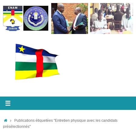
Passer
au
contenu
Accueil
Publications étiquetées "Entretien physique avec les candidats
présélectionnés"