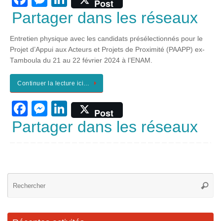
Post
a
e
n
Partager dans les réseaux
c
ss
k
Entretien physique avec les candidats présélectionnés pour le
e
e
e
Projet d’Appui aux Acteurs et Projets de Proximité (PAAPP) ex-
b
n
dI
Tamboula du 21 au 22 février 2024 à l’ENAM.
o
g
n
Continuer la lecture ici…
o
er
F
M
Li
k
Post
a
e
n
Partager dans les réseaux
c
ss
k
e
e
e
b
n
dI
Re
o
g
n
Reche
po
o
er
:
k