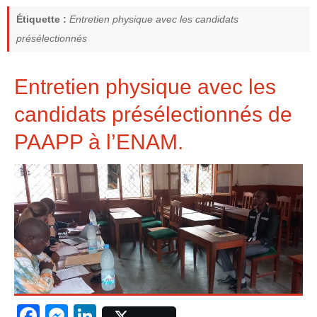
Étiquette :
Entretien physique avec les candidats
présélectionnés
Entretien physique avec les
candidats présélectionnés de
PAAPP à l’ENAM.
F
M
Li