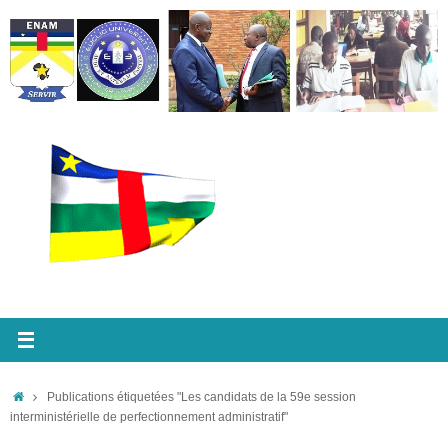
Passer
au
contenu
Accueil
Publications étiquetées "Les candidats de la 59e session
interministérielle de perfectionnement administratif"