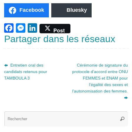
Facebook
Bluesky
F
M
Li
Post
a
e
n
Partager dans les réseaux
c
ss
k
e
e
e
b
n
dI
Entretien oral des
Cérémonie de signature du
candidats retenus pour
protocole d’accord entre ONU
o
g
n
TAMBOULA 3
FEMMES et ENAM pour
o
er
l’égalité des sexes et
k
l’autonomisation des femmes.
Re
Reche
po
: