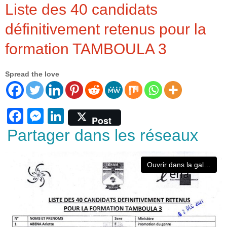
Liste des 40 candidats
définitivement retenus pour la
formation TAMBOULA 3
Spread the love
F
M
Li
Post
a
e
n
Partager dans les réseaux
c
ss
k
e
e
e
Ouvrir dans la galerie
b
n
dI
o
g
n
o
er