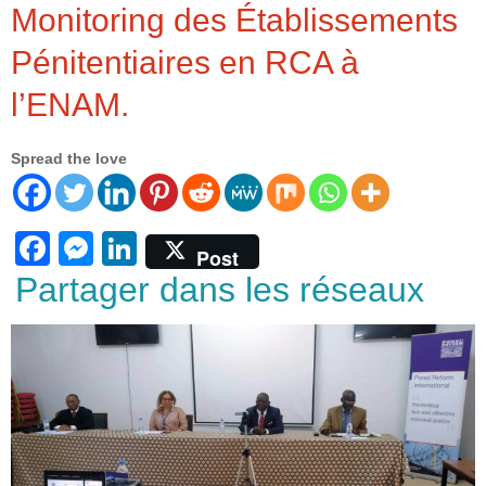
Monitoring des Établissements
Pénitentiaires en RCA à
l’ENAM.
Spread the love
F
M
Li
Post
a
e
n
Partager dans les réseaux
c
ss
k
e
e
e
b
n
dI
o
g
n
o
er