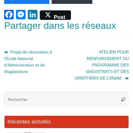
F
M
Li
Post
a
e
n
Partager dans les réseaux
c
ss
k
e
e
e
b
n
dI
Projet de rénovation à
ATELIER POUR
l’Ecole National
RENFORCEMENT DU
o
g
n
d’Administration et de
PROGRAMME DES
o
er
Magistrature
MAGISTRATS ET DES
k
GREFFIERS DE L’ENAM.
Re
Reche
po
:
Récentes activités