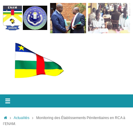
Passer
au
contenu
Accueil
Actualités
Monitoring des Établissements Pénitentiaires en RCA à
l’ENAM.