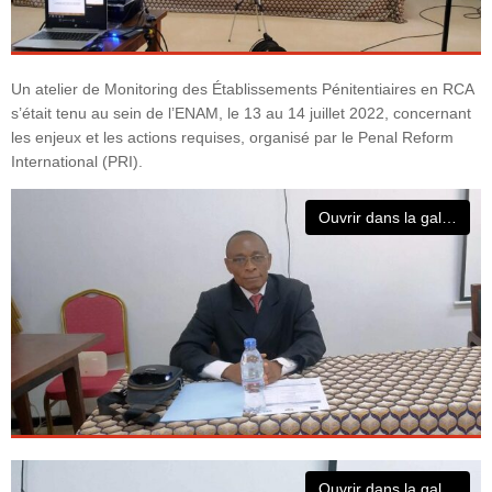
k
Un atelier de Monitoring des Établissements Pénitentiaires en RCA
s’était tenu au sein de l’ENAM, le 13 au 14 juillet 2022, concernant
les enjeux et les actions requises, organisé par le Penal Reform
International (PRI).
Ouvrir dans la galerie
Ouvrir dans la galerie