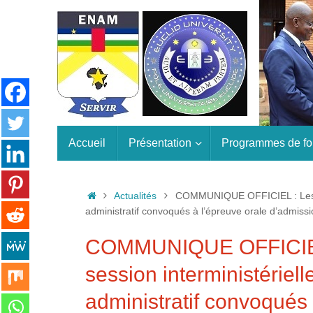
Passer
au
contenu
Passer
Accueil
Présentation
Programmes de fo
au
contenu
Accueil
Actualités
COMMUNIQUE OFFICIEL : Les can
administratif convoqués à l’épreuve orale d’admissi
COMMUNIQUE OFFICIEL :
session interministériel
administratif convoqués 