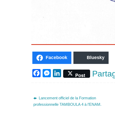
Facebook
Bluesky
F
M
Li
Parta
Post
a
e
n
c
ss
k
e
e
e
Lancement officiel de la Formation
b
n
dI
professionnelle TAMBOULA 4 à l’ENAM.
o
g
n