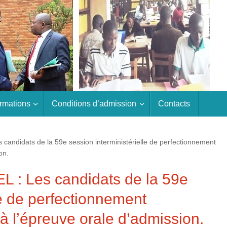
rmations
Conditions d’admission
Contacts
didats de la 59e session interministérielle de perfectionnement
on.
 Les candidats de la 59e
le de perfectionnement
à l’épreuve orale d’admission.