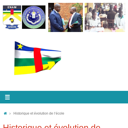
Passer
au
contenu
Accueil
Historique et évolution de l’école
Historique et évolution de