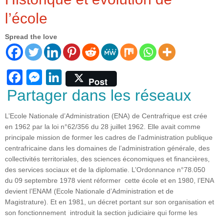
l’école
Spread the love
F
M
Li
Post
a
e
n
Partager dans les réseaux
c
ss
k
L’Ecole Nationale d’Administration (ENA) de Centrafrique est crée
e
e
e
en 1962 par la loi n°62/356 du 28 juillet 1962. Elle avait comme
b
n
dI
principale mission de former les cadres de l’administration publique
centrafricaine dans les domaines de l’administration générale, des
o
g
n
collectivités territoriales, des sciences économiques et financières,
o
er
des services sociaux et de la diplomatie. L’Ordonnance n°78.050
du 09 septembre 1978 vient réformer cette école et e
n 1980, l’ENA
k
devient l’ENAM (Ecole Nationale d’Administration et de
Magistrature). Et en 1981, un décret portant sur son organisation et
son fonctionnement introduit la section judiciaire qui forme les