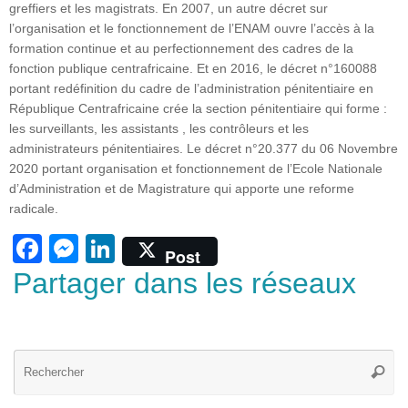
greffiers et les magistrats. En 2007, un autre décret sur
l’organisation et le fonctionnement de l’ENAM ouvre l’accès à la
formation continue et au perfectionnement des cadres de la
fonction publique centrafricaine. Et en 2016, le décret n°160088
portant
redéfinition
du cadre de l’
administration
pénitentiaire en
République Centrafricaine crée la section pénitentiaire qui forme :
les surveillants, les assistants , les
contrôleurs
et les
administrateurs
pénitentiaires
. Le décret n°20.377 du 06 Novembre
2020 portant organisation et fonctionnement de l’Ecole Nationale
d’Administration et de Magistrature qui apporte une reforme
radicale.
F
M
Li
Post
a
e
n
Partager dans les réseaux
c
ss
k
e
e
e
b
n
dI
Re
Reche
po
o
g
n
: