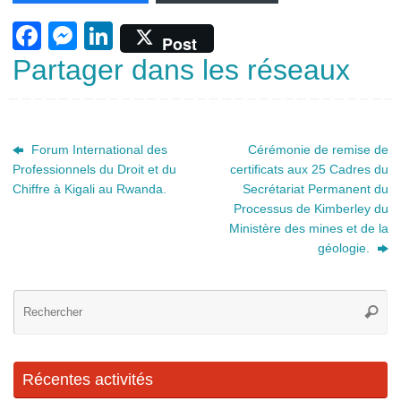
F
M
Li
Post
a
e
n
Partager dans les réseaux
c
ss
k
e
e
e
b
n
dI
Forum International des
Cérémonie de remise de
Professionnels du Droit et du
certificats aux 25 Cadres du
o
g
n
Chiffre à Kigali au Rwanda.
Secrétariat Permanent du
o
er
Processus de Kimberley du
k
Ministère des mines et de la
géologie.
Re
Reche
po
:
Récentes activités