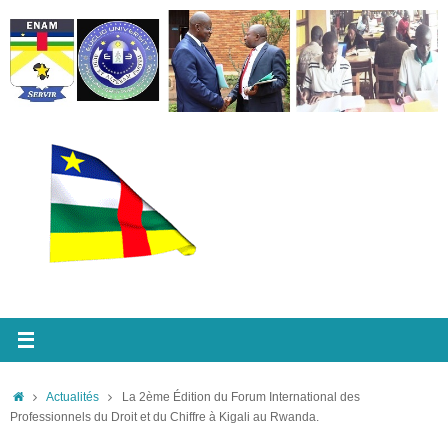
Passer
au
contenu
Accueil
Actualités
La 2ème Édition du Forum International des
Professionnels du Droit et du Chiffre à Kigali au Rwanda.