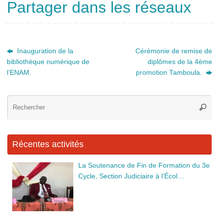
a
e
n
Partager dans les réseaux
c
ss
k
e
e
e
b
n
dI
Inauguration de la
Cérémonie de remise de
bibliothèque numérique de
diplômes de la 4ème
o
g
n
l’ENAM.
promotion Tamboula.
o
er
k
Re
Reche
po
:
Récentes activités
La Soutenance de Fin de Formation du 3e
Cycle, Section Judiciaire à l’Écol…