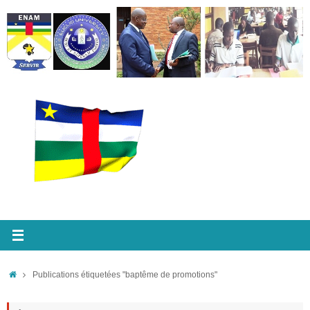
Passer
au
contenu
Accueil
Publications étiquetées "baptême de promotions"