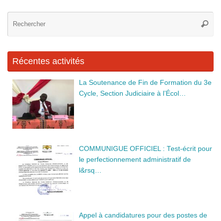
b
n
dI
Re
o
g
n
Reche
po
o
er
:
k
Récentes activités
La Soutenance de Fin de Formation du 3e
Cycle, Section Judiciaire à l’Écol…
COMMUNIGUE OFFICIEL : Test-écrit pour
le perfectionnement administratif de
l&rsq…
Appel à candidatures pour des postes de