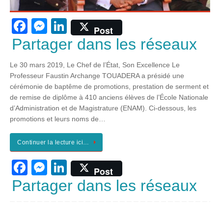
F
M
Li
Post
a
e
n
Partager dans les réseaux
c
ss
k
Le 30 mars 2019, Le Chef de l’État, Son Excellence Le
e
e
e
Professeur Faustin Archange TOUADERA a présidé une
b
n
dI
cérémonie de baptême de promotions, prestation de serment et
de remise de diplôme à 410 anciens élèves de l’École Nationale
o
g
n
d’Administration et de Magistrature (ENAM). Ci-dessous, les
o
er
promotions et leurs noms de…
k
Continuer la lecture ici…
F
M
Li
Post
a
e
n
Partager dans les réseaux
c
ss
k
e
e
e