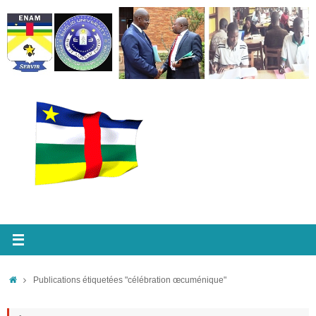
Passer
au
contenu
Accueil
Publications étiquetées "célébration œcuménique"