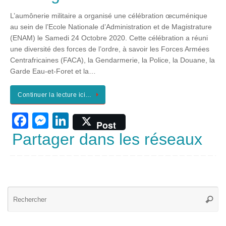
c
ss
k
L’aumônerie militaire a organisé une célébration œcuménique
e
e
e
au sein de l’Ecole Nationale d’Administration et de Magistrature
b
n
dI
(ENAM) le Samedi 24 Octobre 2020. Cette célébration a réuni
une diversité des forces de l’ordre, à savoir les Forces Armées
o
g
n
Centrafricaines (FACA), la Gendarmerie, la Police, la Douane, la
o
er
Garde Eau-et-Foret et la…
k
Continuer la lecture ici…
F
M
Li
Post
a
e
n
Partager dans les réseaux
c
ss
k
e
e
e
b
n
dI
Re
o
g
n
Reche
po
o
er
: