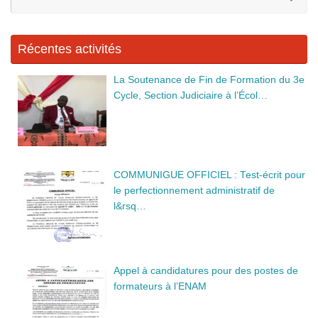
po
o
er
:
k
Récentes activités
La Soutenance de Fin de Formation du 3e
Cycle, Section Judiciaire à l’Écol…
COMMUNIGUE OFFICIEL : Test-écrit pour
le perfectionnement administratif de
l&rsq…
Appel à candidatures pour des postes de
formateurs à l’ENAM