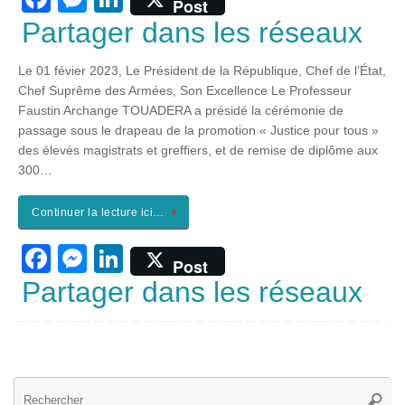
Post
a
e
n
Partager dans les réseaux
c
ss
k
Le 01 févier 2023, Le Président de la République, Chef de l’État,
e
e
e
Chef Suprême des Armées, Son Excellence Le Professeur
b
n
dI
Faustin Archange TOUADERA a présidé la cérémonie de
passage sous le drapeau de la promotion « Justice pour tous »
o
g
n
des élevés magistrats et greffiers, et de remise de diplôme aux
o
er
300…
k
Continuer la lecture ici…
F
M
Li
Post
a
e
n
Partager dans les réseaux
c
ss
k
e
e
e
b
n
dI
Re
o
g
n
Reche