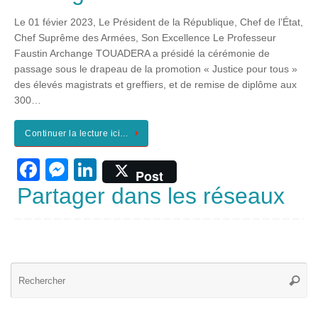
c
ss
k
Le 01 févier 2023, Le Président de la République, Chef de l’État,
e
e
e
Chef Suprême des Armées, Son Excellence Le Professeur
b
n
dI
Faustin Archange TOUADERA a présidé la cérémonie de
passage sous le drapeau de la promotion « Justice pour tous »
o
g
n
des élevés magistrats et greffiers, et de remise de diplôme aux
o
er
300…
k
Continuer la lecture ici…
F
M
Li
Post
a
e
n
Partager dans les réseaux
c
ss
k
e
e
e
b
n
dI
Re
o
g
n
Reche
po
o
er
: