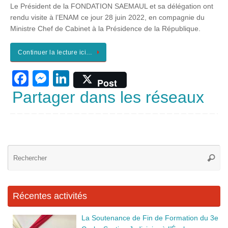
Le Président de la FONDATION SAEMAUL et sa délégation ont
e
e
e
rendu visite à l’ENAM ce jour 28 juin 2022, en compagnie du
b
n
dI
Ministre Chef de Cabinet à la Présidence de la République.
o
g
n
Continuer la lecture ici…
o
er
F
M
Li
k
Post
a
e
n
Partager dans les réseaux
c
ss
k
e
e
e
b
n
dI
Re
o
g
n
Reche
po
o
er
:
k
Récentes activités
La Soutenance de Fin de Formation du 3e