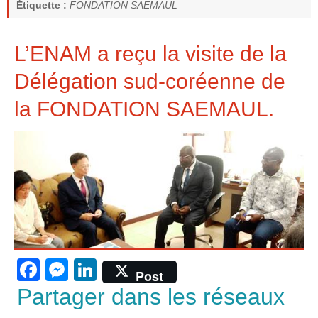
Étiquette :
FONDATION SAEMAUL
L’ENAM a reçu la visite de la
Délégation sud-coréenne de
la FONDATION SAEMAUL.
F
M
Li
Post
a
e
n
Partager dans les réseaux
c
ss
k