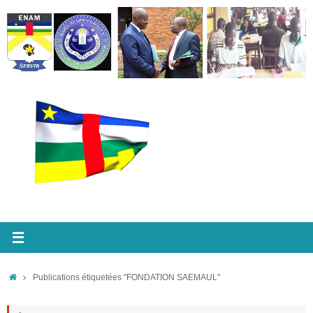
Passer
au
contenu
Accueil
Publications étiquetées "FONDATION SAEMAUL"