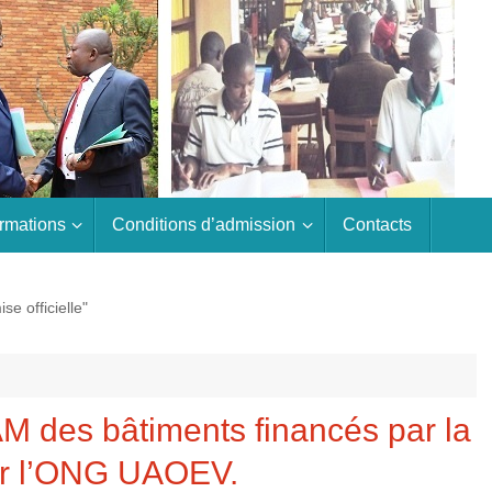
rmations
Conditions d’admission
Contacts
e officielle"
AM des bâtiments financés par la
ar l’ONG UAOEV.