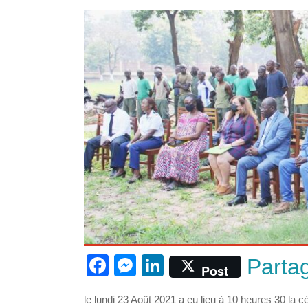
F
M
Li
Parta
Post
a
e
n
le lundi 23 Août 2021 a eu lieu à 10 heures 30 la 