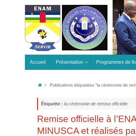
Passer
au
contenu
Passer
Accueil
Présentation
Programmes de fo
au
contenu
Accueil
Publications étiquetées "la cérémonie de remis
Étiquette :
la cérémonie de remise officielle
Remise officielle à l’EN
MINUSCA et réalisés p