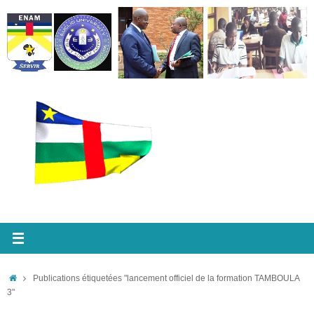
Passer
au
contenu
Accueil
Publications étiquetées "lancement officiel de la formation TAMBOULA
3"