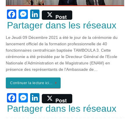
F
M
Li
Post
a
e
n
Partager dans les réseaux
c
ss
k
Le Jeudi 09 Décembre 2021 a été le jour de la cérémonie du
e
e
e
lancement officiel de la formation professionnelle de 40
b
n
dI
fonctionnaires centrafricain baptisée TAMBOULA 3. Cette
cérémonie a été présidée par le Directeur Général de l’Ecole
o
g
n
Nationale d’Administration et de Magistrature (ENAM) en
o
er
présence des représentants de l’Ambassade de…
k
Continuer la lecture ici…
F
M
Li
Post
a
e
n
Partager dans les réseaux
c
ss
k
e
e
e