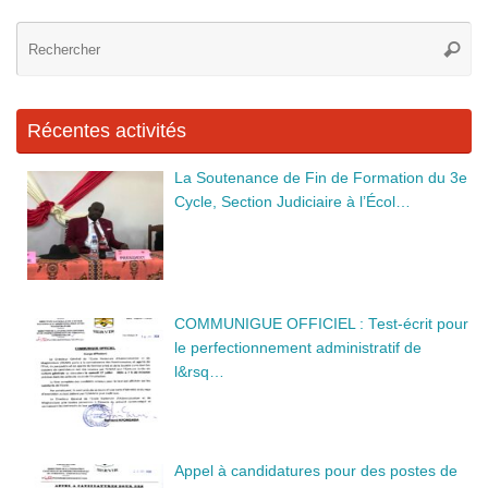
b
n
dI
Re
o
g
n
Reche
po
o
er
:
k
Récentes activités
La Soutenance de Fin de Formation du 3e
Cycle, Section Judiciaire à l’Écol…
COMMUNIGUE OFFICIEL : Test-écrit pour
le perfectionnement administratif de
l&rsq…
Appel à candidatures pour des postes de