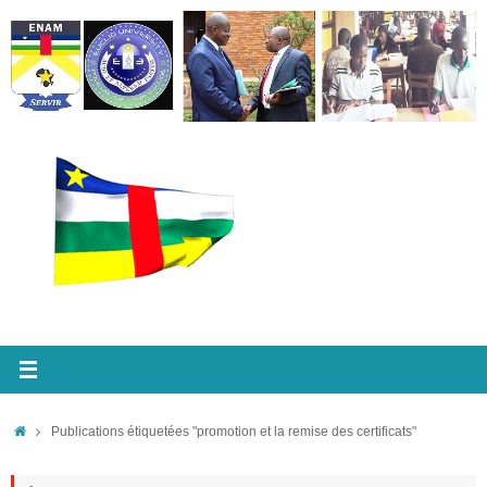
Passer
au
contenu
Accueil
Publications étiquetées "promotion et la remise des certificats"