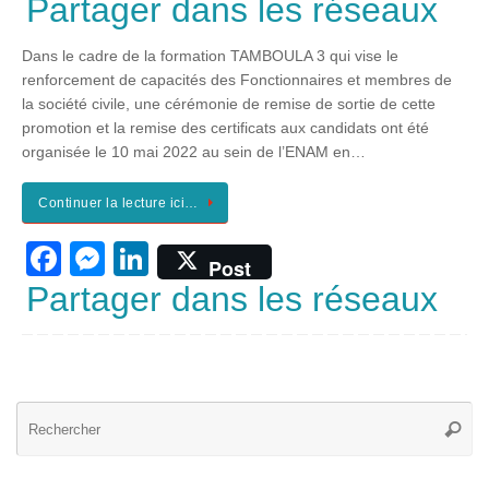
a
e
n
Partager dans les réseaux
c
ss
k
Dans le cadre de la formation TAMBOULA 3 qui vise le
e
e
e
renforcement de capacités des Fonctionnaires et membres de
b
n
dI
la société civile, une cérémonie de remise de sortie de cette
promotion et la remise des certificats aux candidats ont été
o
g
n
organisée le 10 mai 2022 au sein de l’ENAM en…
o
er
k
Continuer la lecture ici…
F
M
Li
Post
a
e
n
Partager dans les réseaux
c
ss
k
e
e
e
b
n
dI
Re
o
g
n
Reche
po
o
er
: