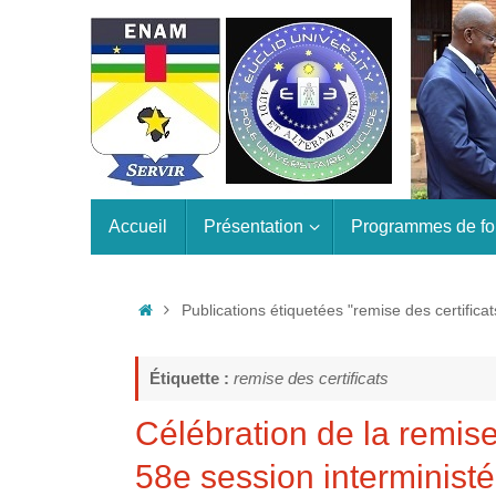
Passer
au
contenu
Passer
Accueil
Présentation
Programmes de fo
au
contenu
Accueil
Publications étiquetées "remise des certificat
Étiquette :
remise des certificats
Célébration de la remise 
58e session interministér