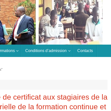
rmations
Conditions d’admission
Contacts
s"
de certificat aux stagiaires de la
ielle de la formation continue et