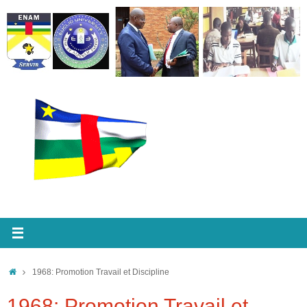
Passer
au
contenu
Accueil
1968: Promotion Travail et Discipline
1968: Promotion Travail et