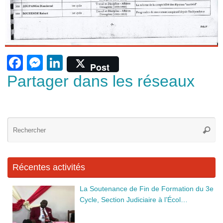
F
M
Li
Post
a
e
n
Partager dans les réseaux
c
ss
k
e
e
e
b
n
dI
Re
Reche
po
o
g
n
:
o
er
Récentes activités
k
La Soutenance de Fin de Formation du 3e
Cycle, Section Judiciaire à l’Écol…