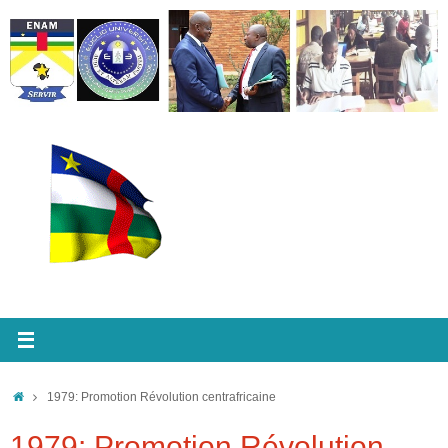
Passer
au
contenu
Accueil
1979: Promotion Révolution centrafricaine
1979: Promotion Révolution