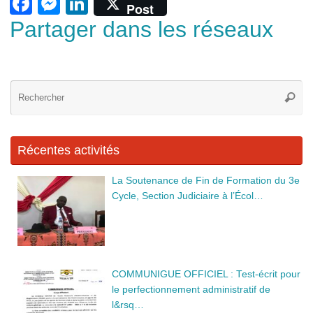
F
M
Li
Post
a
e
n
Partager dans les réseaux
c
ss
k
e
e
e
b
n
dI
Re
Reche
po
o
g
n
:
o
er
Récentes activités
k
La Soutenance de Fin de Formation du 3e
Cycle, Section Judiciaire à l’Écol…
COMMUNIGUE OFFICIEL : Test-écrit pour
le perfectionnement administratif de
l&rsq…