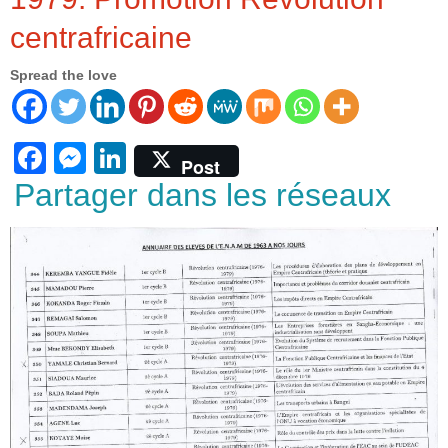
centrafricaine
Spread the love
F
M
Li
Post
a
e
n
Partager dans les réseaux
c
ss
k
e
e
e
b
n
dI
o
g
n
o
er
k