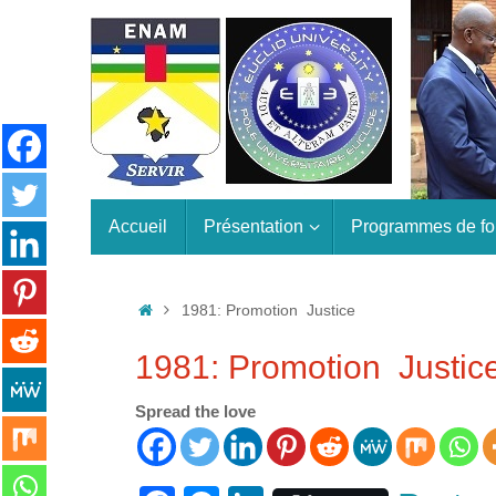
Passer
au
contenu
Passer
Accueil
Présentation
Programmes de fo
au
contenu
Accueil
1981: Promotion Justice
1981: Promotion Justic
Spread the love