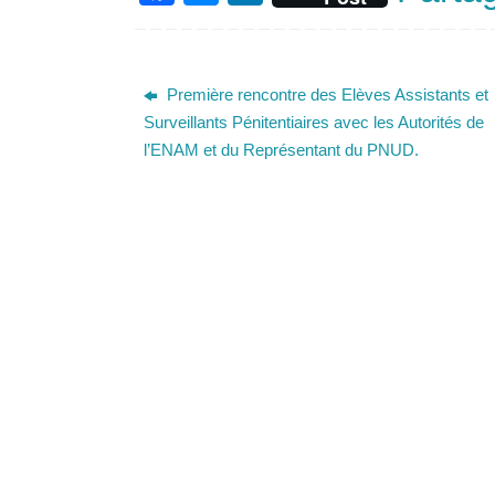
a
e
n
c
ss
k
e
e
e
Première rencontre des Elèves Assistants et
b
n
dI
Surveillants Pénitentiaires avec les Autorités de
l’ENAM et du Représentant du PNUD.
o
g
n
o
er
k