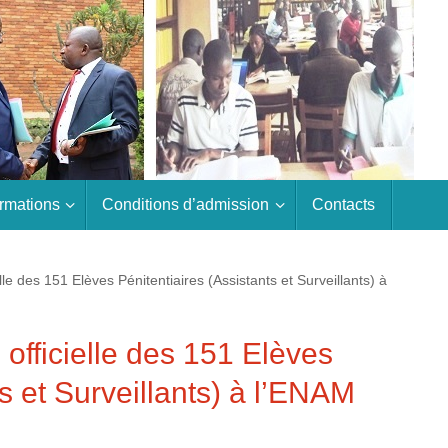
rmations
Conditions d’admission
Contacts
le des 151 Elèves Pénitentiaires (Assistants et Surveillants) à
officielle des 151 Elèves
ts et Surveillants) à l’ENAM