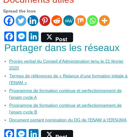
Spread the love
F
M
Li
Post
a
e
n
Partager dans les réseaux
c
ss
k
Procès verbal du Conseil d’Administration tenu le 21 février
e
e
e
2020
b
n
dI
Termes de références de « Relance d’une formation initiale à
o
g
n
l’ENAM »
Programme de formation continue et perfectionnement de
o
er
l’enam cycle A
k
Programme de formation continue et perfectionnement de
l’enam cycle B
Document portant nomination du DG de l’ENAM à l’ERSUMA
F
M
Li
Post