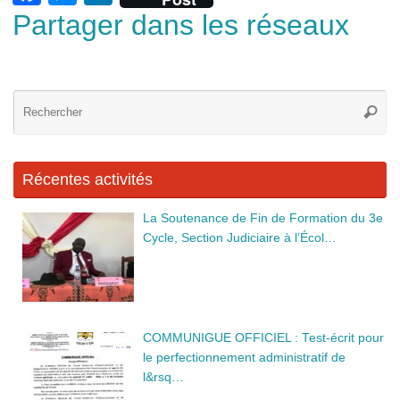
a
e
n
Partager dans les réseaux
c
ss
k
e
e
e
b
n
dI
Re
Reche
po
o
g
n
:
o
er
Récentes activités
k
La Soutenance de Fin de Formation du 3e
Cycle, Section Judiciaire à l’Écol…
COMMUNIGUE OFFICIEL : Test-écrit pour
le perfectionnement administratif de
l&rsq…