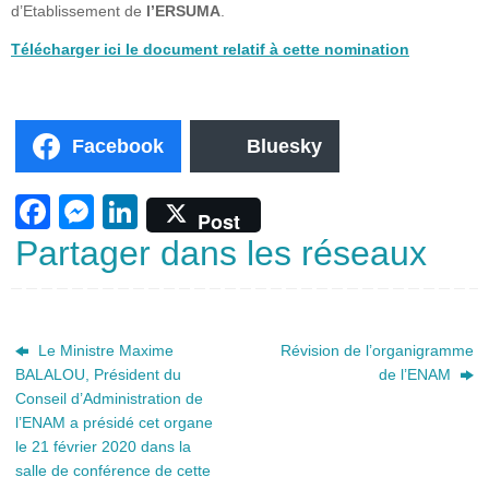
d’Etablissement de
l’ERSUMA
.
Télécharger ici le document relatif à cette nomination
Facebook
Bluesky
F
M
Li
Post
a
e
n
Partager dans les réseaux
c
ss
k
e
e
e
b
n
dI
Le Ministre Maxime
Révision de l’organigramme
BALALOU, Président du
de l’ENAM
o
g
n
Conseil d’Administration de
o
er
l’ENAM a présidé cet organe
k
le 21 février 2020 dans la
salle de conférence de cette