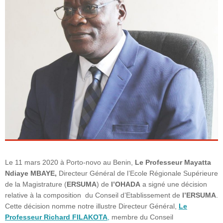
o
g
n
o
er
k
Le 11 mars 2020 à Porto-novo au Benin,
Le Professeur Mayatta
Ndiaye MBAYE,
Directeur Général de l’Ecole Régionale Supérieure
de la Magistrature (
ERSUMA
) de
l’OHADA
a signé une décision
relative à la composition du Conseil d’Etablissement de
l’ERSUMA
.
Cette décision nomme notre illustre Directeur Général,
Le
Professeur Richard FILAKOTA
,
membre du Conseil