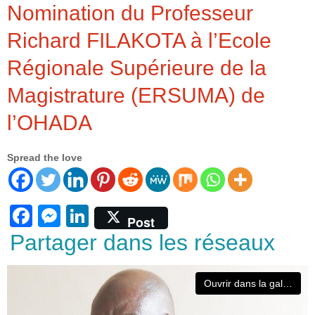
Nomination du Professeur
Richard FILAKOTA à l’Ecole
Régionale Supérieure de la
Magistrature (ERSUMA) de
l’OHADA
Spread the love
F
M
Li
Post
a
e
n
Partager dans les réseaux
c
ss
k
e
e
e
Ouvrir dans la galerie
b
n
dI