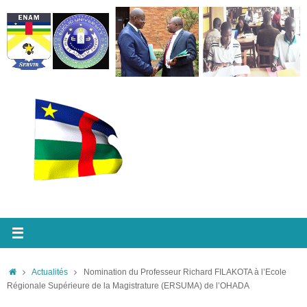
Passer
au
contenu
Accueil
Actualités
Nomination du Professeur Richard FILAKOTA à l’Ecole
Régionale Supérieure de la Magistrature (ERSUMA) de l’OHADA