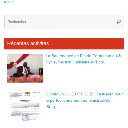
école.
Re
Reche
po
:
Récentes activités
La Soutenance de Fin de Formation du 3e
Cycle, Section Judiciaire à l’Écol…
COMMUNIGUE OFFICIEL : Test-écrit pour
le perfectionnement administratif de
l&rsq…