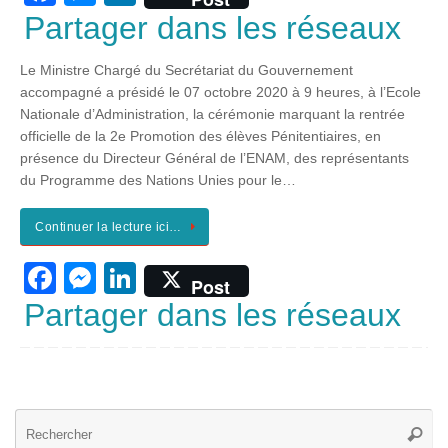
a
e
n
Partager dans les réseaux
c
ss
k
Le Ministre Chargé du Secrétariat du Gouvernement
e
e
e
accompagné a présidé le 07 octobre 2020 à 9 heures, à l’Ecole
b
n
dI
Nationale d’Administration, la cérémonie marquant la rentrée
officielle de la 2e Promotion des élèves Pénitentiaires, en
o
g
n
présence du Directeur Général de l’ENAM, des représentants
o
er
du Programme des Nations Unies pour le…
k
Continuer la lecture ici…
F
M
Li
Post
a
e
n
Partager dans les réseaux
c
ss
k
e
e
e
b
n
dI
Re
o
g
n
Reche
po