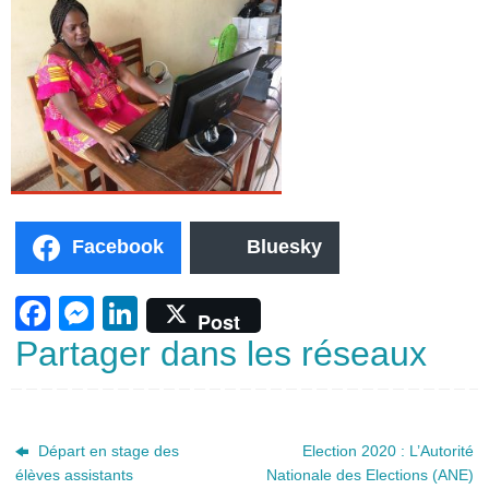
Facebook
Bluesky
F
M
Li
Post
a
e
n
Partager dans les réseaux
c
ss
k
e
e
e
b
n
dI
Départ en stage des
Election 2020 : L’Autorité
élèves assistants
Nationale des Elections (ANE)
o
g
n