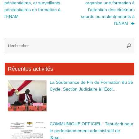
pénitentiaires, et surveillants
organise une formation à
o
er
pénitentiaires en formation à
l’attention des électeurs
k
l’ENAM
sourds ou malentendants à
l’ENAM
Re
Reche
po
:
Récentes activités
La Soutenance de Fin de Formation du 3e
Cycle, Section Judiciaire à l’Écol…
COMMUNIGUE OFFICIEL : Test-écrit pour
le perfectionnement administratif de
l&rsq…